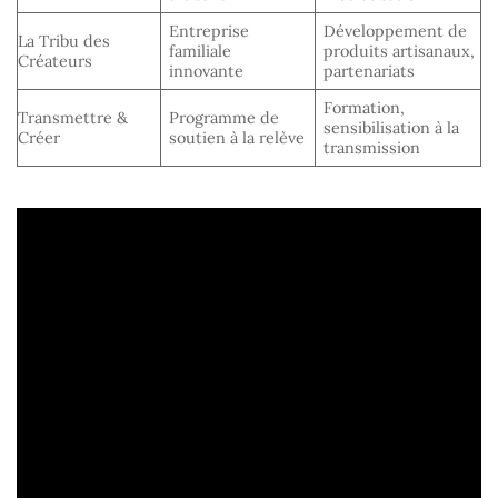
Entreprise
Développement de
La Tribu des
familiale
produits artisanaux,
Créateurs
innovante
partenariats
Formation,
Transmettre &
Programme de
sensibilisation à la
Créer
soutien à la relève
transmission