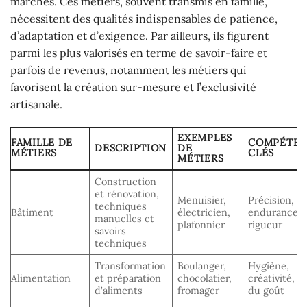
marchés. Ces métiers, souvent transmis en famille,
nécessitent des qualités indispensables de patience,
d’adaptation et d’exigence. Par ailleurs, ils figurent
parmi les plus valorisés en terme de savoir-faire et
parfois de revenus, notamment les métiers qui
favorisent la création sur-mesure et l’exclusivité
artisanale.
EXEMPLES
FAMILLE DE
COMPÉTEN
DESCRIPTION
DE
MÉTIERS
CLÉS
MÉTIERS
Construction
et rénovation,
Menuisier,
Précision,
techniques
Bâtiment
électricien,
endurance,
manuelles et
plafonnier
rigueur
savoirs
techniques
Transformation
Boulanger,
Hygiène,
Alimentation
et préparation
chocolatier,
créativité, s
d’aliments
fromager
du goût