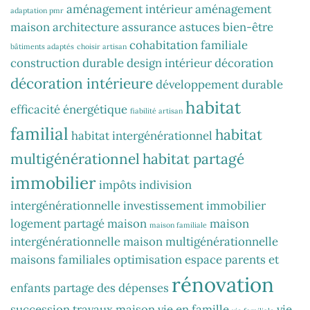
aménagement intérieur
aménagement
adaptation pmr
maison
architecture
assurance
astuces
bien-être
cohabitation familiale
bâtiments adaptés
choisir artisan
construction durable
design intérieur
décoration
décoration intérieure
développement durable
habitat
efficacité énergétique
fiabilité artisan
familial
habitat
habitat intergénérationnel
multigénérationnel
habitat partagé
immobilier
impôts
indivision
intergénérationnelle
investissement immobilier
logement partagé
maison
maison
maison familiale
intergénérationnelle
maison multigénérationnelle
maisons familiales
optimisation espace
parents et
rénovation
enfants
partage des dépenses
succession
travaux maison
vie en famille
vie