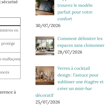
x
sécurisé
trouvez le modèle
parfait pour votre
confort
30/07/2026
inistres en
Comment délimiter les
t protège
espaces sans cloisonner
28/07/2026
s malfaçons
Verres à cocktail
noncés
design : l’astuce pour
sublimer une étagère et
créer un mini-bar
parence à
décoratif
25/07/2026