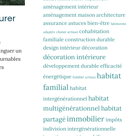
aménagement intérieur
aménagement maison
architecture
urer
assurance
astuces
bien-être
bâtiments
cohabitation
adaptés
choisir artisan
familiale
construction durable
e
design intérieur
décoration
tinguer un
décoration intérieure
ournables
développement durable
efficacité
es
habitat
énergétique
fiabilité artisan
familial
habitat
habitat
intergénérationnel
multigénérationnel
habitat
immobilier
partagé
impôts
indivision
intergénérationnelle