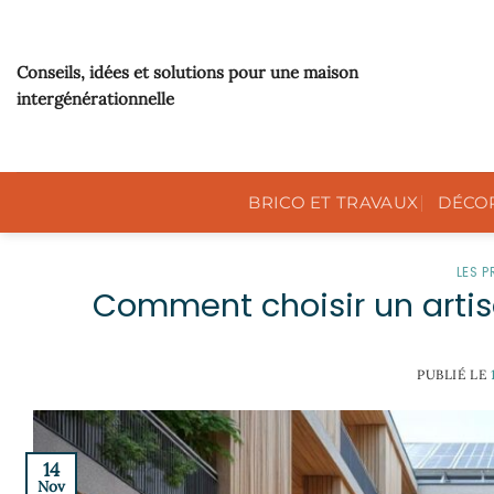
Passer
au
contenu
Conseils, idées et solutions pour une maison
intergénérationnelle
BRICO ET TRAVAUX
DÉCO
LES 
Comment choisir un artis
PUBLIÉ LE
14
Nov