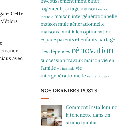
investissement immobilier
logement partagé
maison
maison
gale. Cette
maison intergénérationnelle
familiale
s Métiers
maison multigénérationnelle
maisons familiales
optimisation
espace
parents et enfants
partage
e
rénovation
; demander
des dépenses
ociaux avec
succession
travaux maison
vie en
famille
vie
vie familiale
intergénérationnelle
vérifier artisan
NOS DERNIERS POSTS
Comment installer une
kitchenette dans un
studio familial