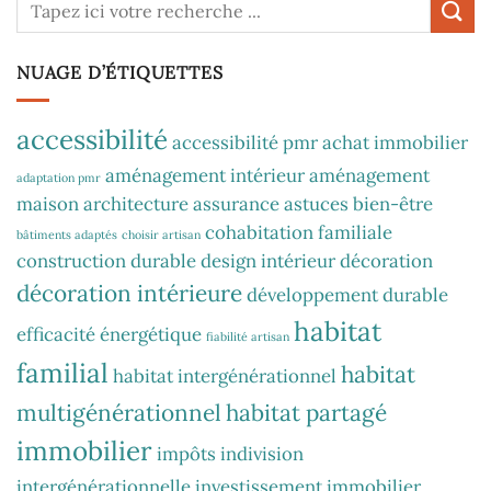
NUAGE D’ÉTIQUETTES
accessibilité
accessibilité pmr
achat immobilier
aménagement intérieur
aménagement
adaptation pmr
maison
architecture
assurance
astuces
bien-être
cohabitation familiale
bâtiments adaptés
choisir artisan
construction durable
design intérieur
décoration
décoration intérieure
développement durable
habitat
efficacité énergétique
fiabilité artisan
familial
habitat
habitat intergénérationnel
multigénérationnel
habitat partagé
immobilier
impôts
indivision
intergénérationnelle
investissement immobilier