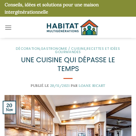
Passer
Conseils, idées et solutions pour une maison
au
intergénérationnelle
contenu
DÉCORATION
,
GASTRONOMIE / CUISINE
,
RECETTES ET IDÉES
GOURMANDES
UNE CUISINE QUI DÉPASSE LE
TEMPS
PUBLIÉ LE
20/11/2021
PAR
LOANE RICART
20
Nov