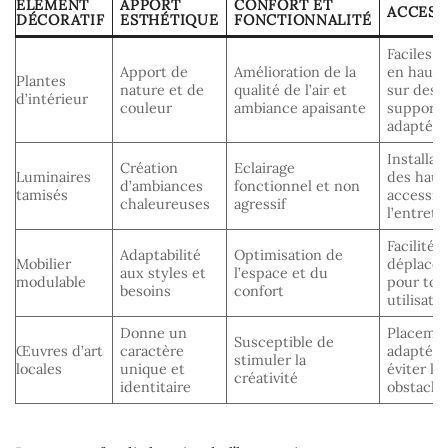
ÉLÉMENT
APPORT
CONFORT ET
ACCESS
DÉCORATIF
ESTHÉTIQUE
FONCTIONNALITÉ
Faciles à
Apport de
Amélioration de la
en haute
Plantes
nature et de
qualité de l’air et
sur des
d’intérieur
couleur
ambiance apaisante
support
adaptés
Installat
Création
Eclairage
Luminaires
des haut
d’ambiances
fonctionnel et non
tamisés
accessib
chaleureuses
agressif
l’entreti
Facilité 
Adaptabilité
Optimisation de
Mobilier
déplace
aux styles et
l’espace et du
modulable
pour tou
besoins
confort
utilisate
Donne un
Placeme
Susceptible de
Œuvres d’art
caractère
adaptés 
stimuler la
locales
unique et
éviter le
créativité
identitaire
obstacle