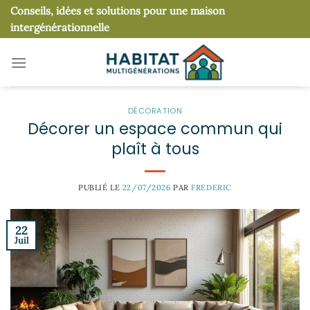
Passer
Conseils, idées et solutions pour une maison
au
intergénérationnelle
contenu
DÉCORATION
Décorer un espace commun qui
plaît à tous
PUBLIÉ LE
22/07/2026
PAR
FREDERIC
22
Juil