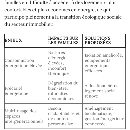
familles en difficulté à accéder à des logements plus
confortables et plus économes en énergie, ce qui
participe pleinement à la transition écologique sociale
du secteur immobilier.
IMPACTS SUR
SOLUTIONS
ENJEUX
LES FAMILLES
PROPOSÉES
Factures
Isolation améliorée,
d’énergie
Consommation
équipements
élevées,
énergétique élevée
énergétiques
inconfort
efficaces
thermique
Dégradation du
Aides financières,
Précarité
bien-être,
logement social
énergétique
difficultés
rénové
économiques
Besoin
Aménagement
Multi-usage des
d’adaptabilité et
bioclimatique,
espaces
de confort
gestion énergétique
intergénérationnels
personnalisé
connectée