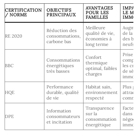
AVANTAGES
IMPAC
CERTIFICATION
OBJECTIFS
POUR LES
LE MA
/ NORME
PRINCIPAUX
FAMILLES
IMMOB
Meilleure
Augmen
Réduction des
qualité de vie,
de la v
RE 2020
consommations,
économies à
des bie
carbone bas
long terme
neufs
Prise e
Confort
Consommations
compte
thermique
BBC
énergétiques
les cri
optimal, faibles
très basses
de séle
charges
immobi
Performance
Habitat sain,
Plus g
HQE
durable, qualité
environnement
attract
de vie
respecté
commer
Transparence
Facteur
Information
sur la
dans le
DPE
consommateurs
consommation
négoci
et incitation
énergétique
immobi