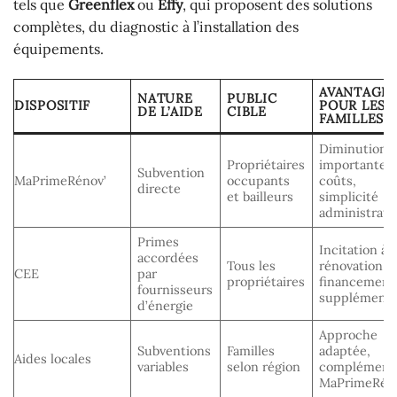
tels que
Greenflex
ou
Effy
, qui proposent des solutions
complètes, du diagnostic à l’installation des
équipements.
AVANTAGE
NATURE
PUBLIC
DISPOSITIF
POUR LES
DE L’AIDE
CIBLE
FAMILLES
Diminution
Propriétaires
importante 
Subvention
MaPrimeRénov’
occupants
coûts,
directe
et bailleurs
simplicité
administrati
Primes
Incitation à l
accordées
Tous les
rénovation,
CEE
par
propriétaires
financement
fournisseurs
supplémenta
d’énergie
Approche
Subventions
Familles
adaptée,
Aides locales
variables
selon région
complément
MaPrimeRén