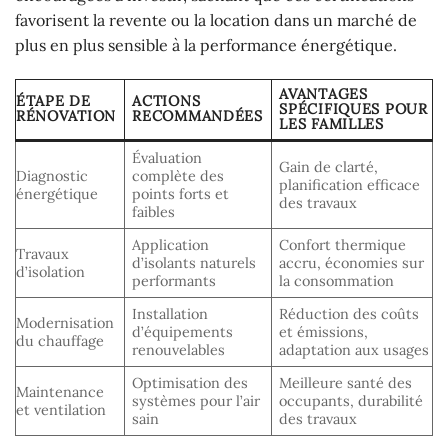
favorisent la revente ou la location dans un marché de
plus en plus sensible à la performance énergétique.
AVANTAGES
ÉTAPE DE
ACTIONS
SPÉCIFIQUES POUR
RÉNOVATION
RECOMMANDÉES
LES FAMILLES
Évaluation
Gain de clarté,
Diagnostic
complète des
planification efficace
énergétique
points forts et
des travaux
faibles
Application
Confort thermique
Travaux
d’isolants naturels
accru, économies sur
d’isolation
performants
la consommation
Installation
Réduction des coûts
Modernisation
d’équipements
et émissions,
du chauffage
renouvelables
adaptation aux usages
Optimisation des
Meilleure santé des
Maintenance
systèmes pour l’air
occupants, durabilité
et ventilation
sain
des travaux