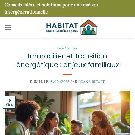
Passer
Conseils, idées et solutions pour une maison
au
intergénérationnelle
contenu
IMMOBILIER
Immobilier et transition
énergétique : enjeux familiaux
PUBLIÉ LE
18/10/2025
PAR
LOANE RICART
18
Oct