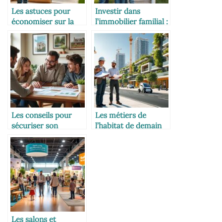
Les astuces pour
Investir dans
économiser sur la
l’immobilier familial :
rénovation
bon plan ou piège ?
énergétique
Les conseils pour
Les métiers de
sécuriser son
l’habitat de demain
patrimoine
immobilier familial
Les salons et