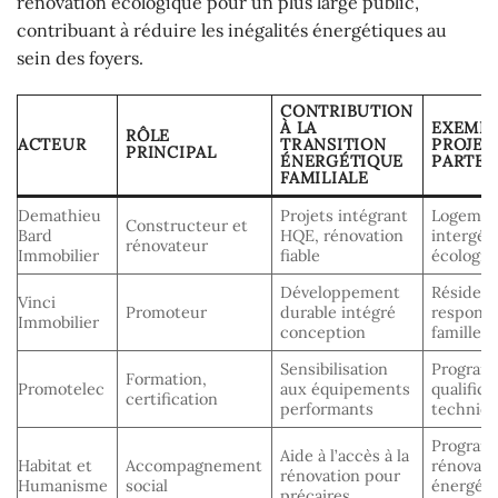
rénovation écologique pour un plus large public,
contribuant à réduire les inégalités énergétiques au
sein des foyers.
CONTRIBUTION
À LA
EXEMPL
RÔLE
ACTEUR
TRANSITION
PROJET
PRINCIPAL
ÉNERGÉTIQUE
PARTEN
FAMILIALE
Demathieu
Projets intégrant
Logemen
Constructeur et
Bard
HQE, rénovation
intergén
rénovateur
Immobilier
fiable
écologiq
Développement
Résidenc
Vinci
Promoteur
durable intégré
responsa
Immobilier
conception
familles
Sensibilisation
Program
Formation,
Promotelec
aux équipements
qualifica
certification
performants
techniq
Program
Aide à l’accès à la
Habitat et
Accompagnement
rénovati
rénovation pour
Humanisme
social
énergéti
précaires