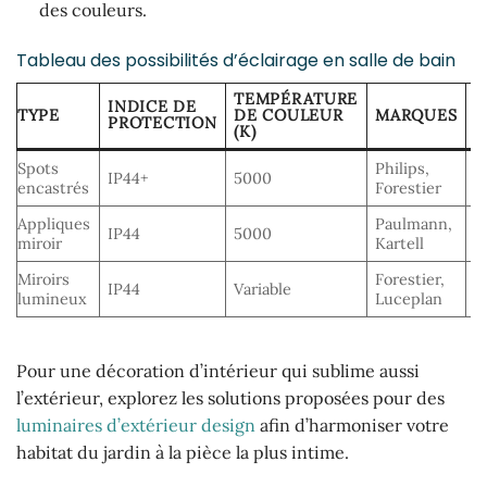
des couleurs.
Tableau des possibilités d’éclairage en salle de bain
TEMPÉRATURE
INDICE DE
TYPE
DE COULEUR
MARQUES
F
PROTECTION
(K)
Spots
Philips,
L
IP44+
5000
encastrés
Forestier
e
Appliques
Paulmann,
É
IP44
5000
miroir
Kartell
s
Miroirs
Forestier,
R
IP44
Variable
lumineux
Luceplan
a
Pour une décoration d’intérieur qui sublime aussi
l’extérieur, explorez les solutions proposées pour des
luminaires d’extérieur design
afin d’harmoniser votre
habitat du jardin à la pièce la plus intime.