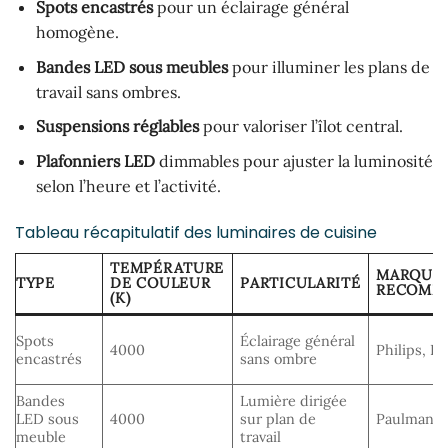
Spots encastrés
pour un éclairage général
homogène.
Bandes LED sous meubles
pour illuminer les plans de
travail sans ombres.
Suspensions réglables
pour valoriser l’îlot central.
Plafonniers LED
dimmables pour ajuster la luminosité
selon l’heure et l’activité.
Tableau récapitulatif des luminaires de cuisine
TEMPÉRATURE
MARQUE
TYPE
DE COULEUR
PARTICULARITÉ
RECOMM
(K)
Spots
Éclairage général
4000
Philips, Eg
encastrés
sans ombre
Bandes
Lumière dirigée
LED sous
4000
sur plan de
Paulmann, 
meuble
travail