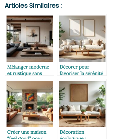
Articles Similaires :
Mélanger moderne
Décorer pour
et rustique sans
favoriser la sérénité
déséquilibre
et la communication
Créer une maison
Décoration
“feel good” pour
écologique :