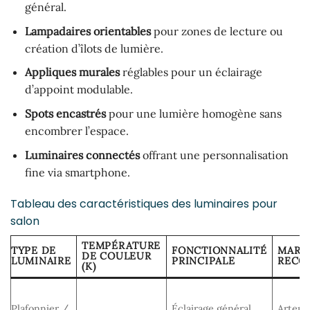
général.
Lampadaires orientables
pour zones de lecture ou
création d’îlots de lumière.
Appliques murales
réglables pour un éclairage
d’appoint modulable.
Spots encastrés
pour une lumière homogène sans
encombrer l’espace.
Luminaires connectés
offrant une personnalisation
fine via smartphone.
Tableau des caractéristiques des luminaires pour
salon
TEMPÉRATURE
TYPE DE
FONCTIONNALITÉ
MARQ
DE COULEUR
LUMINAIRE
PRINCIPALE
RECO
(K)
Plafonnier /
Éclairage général
Artemi