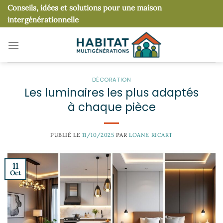
Passer
Conseils, idées et solutions pour une maison
au
intergénérationnelle
contenu
DÉCORATION
Les luminaires les plus adaptés
à chaque pièce
PUBLIÉ LE
11/10/2025
PAR
LOANE RICART
11
Oct