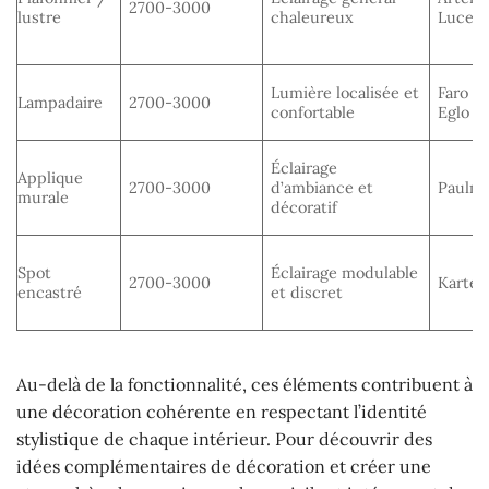
2700-3000
lustre
chaleureux
Lucepl
Lumière localisée et
Faro B
Lampadaire
2700-3000
confortable
Eglo
Éclairage
Applique
2700-3000
d’ambiance et
Paulma
murale
décoratif
Spot
Éclairage modulable
2700-3000
Kartell
encastré
et discret
Au-delà de la fonctionnalité, ces éléments contribuent à
une décoration cohérente en respectant l’identité
stylistique de chaque intérieur. Pour découvrir des
idées complémentaires de décoration et créer une