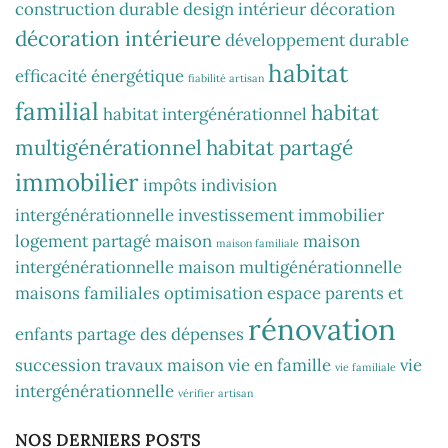
construction durable
design intérieur
décoration
décoration intérieure
développement durable
habitat
efficacité énergétique
fiabilité artisan
familial
habitat
habitat intergénérationnel
multigénérationnel
habitat partagé
immobilier
impôts
indivision
intergénérationnelle
investissement immobilier
logement partagé
maison
maison
maison familiale
intergénérationnelle
maison multigénérationnelle
maisons familiales
optimisation espace
parents et
rénovation
enfants
partage des dépenses
succession
travaux maison
vie en famille
vie
vie familiale
intergénérationnelle
vérifier artisan
NOS DERNIERS POSTS