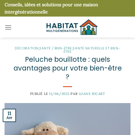
Passer
Conseils, idées et solutions pour une maison
au
intergénérationnelle
contenu
DÉCORATION
,
SANTÉ / BIEN-ÊTRE
,
SANTÉ NATURELLE ET BIEN-
ÊTRE
Peluche bouillotte : quels
avantages pour votre bien-être
?
PUBLIÉ LE
11/04/2023
PAR
LOANE RICART
11
Avr