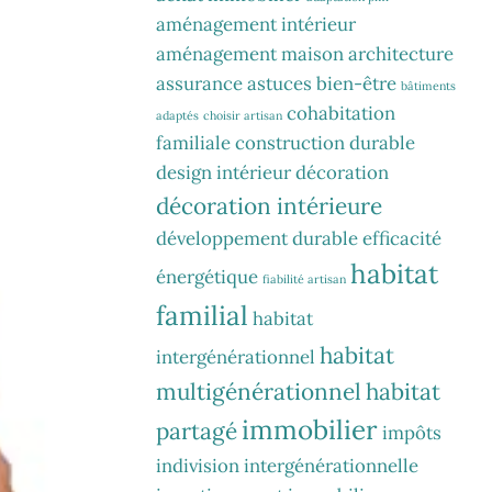
aménagement intérieur
aménagement maison
architecture
assurance
astuces
bien-être
bâtiments
cohabitation
adaptés
choisir artisan
familiale
construction durable
design intérieur
décoration
décoration intérieure
développement durable
efficacité
habitat
énergétique
fiabilité artisan
familial
habitat
habitat
intergénérationnel
multigénérationnel
habitat
immobilier
partagé
impôts
indivision
intergénérationnelle