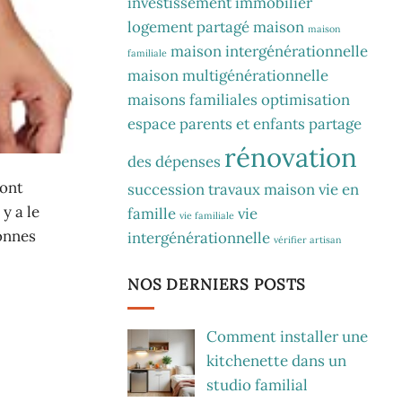
investissement immobilier
logement partagé
maison
maison
maison intergénérationnelle
familiale
maison multigénérationnelle
maisons familiales
optimisation
espace
parents et enfants
partage
rénovation
des dépenses
sont
succession
travaux maison
vie en
y a le
famille
vie
vie familiale
bonnes
intergénérationnelle
vérifier artisan
NOS DERNIERS POSTS
Comment installer une
kitchenette dans un
studio familial