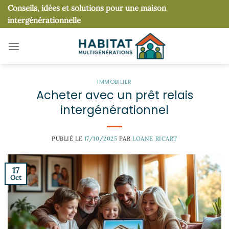
Passer
Conseils, idées et solutions pour une maison
au
intergénérationnelle
contenu
IMMOBILIER
Acheter avec un prêt relais
intergénérationnel
PUBLIÉ LE
17/10/2025
PAR
LOANE RICART
17
Oct