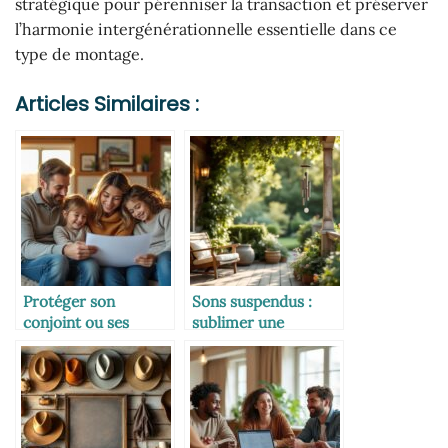
stratégique pour pérenniser la transaction et préserver
l’harmonie intergénérationnelle essentielle dans ce
type de montage.
Articles Similaires :
Protéger son
Sons suspendus :
conjoint ou ses
sublimer une
enfants avec la
véranda ou un patio
bonne assurance
avec un carillon à
vent