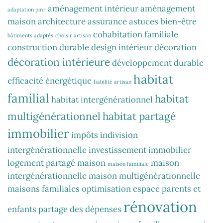
aménagement intérieur
aménagement
adaptation pmr
maison
architecture
assurance
astuces
bien-être
cohabitation familiale
bâtiments adaptés
choisir artisan
construction durable
design intérieur
décoration
décoration intérieure
développement durable
habitat
efficacité énergétique
fiabilité artisan
familial
habitat
habitat intergénérationnel
multigénérationnel
habitat partagé
immobilier
impôts
indivision
intergénérationnelle
investissement immobilier
logement partagé
maison
maison
maison familiale
intergénérationnelle
maison multigénérationnelle
maisons familiales
optimisation espace
parents et
rénovation
enfants
partage des dépenses