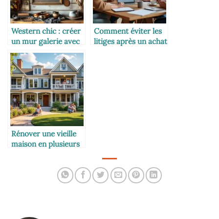
Western chic : créer
Comment éviter les
un mur galerie avec
litiges après un achat
des chapeaux et
en commun
accessoires de
cowboy
Rénover une vieille
maison en plusieurs
logements