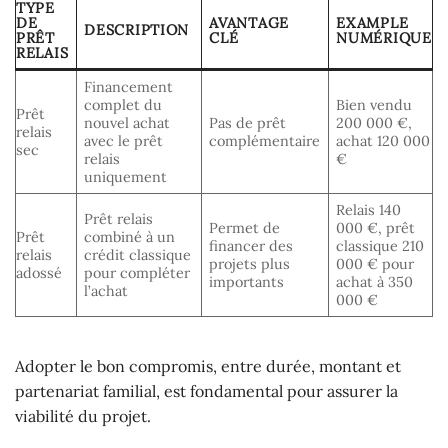
TYPE
DE
AVANTAGE
EXAMPLE
DESCRIPTION
PRÊT
CLÉ
NUMÉRIQUE
RELAIS
Financement
complet du
Bien vendu
Prêt
nouvel achat
Pas de prêt
200 000 €,
relais
avec le prêt
complémentaire
achat 120 000
sec
relais
€
uniquement
Relais 140
Prêt relais
Permet de
000 €, prêt
Prêt
combiné à un
financer des
classique 210
relais
crédit classique
projets plus
000 € pour
adossé
pour compléter
importants
achat à 350
l’achat
000 €
Adopter le bon compromis, entre durée, montant et
partenariat familial, est fondamental pour assurer la
viabilité du projet.