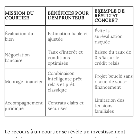
EXEMPLE DE
MISSION DU
BÉNÉFICES POUR
RÉSULTAT
COURTIER
L’EMPRUNTEUR
CONCRET
Évite la
Évaluation du
Estimation fiable et
surévaluation
bien
ajustée
risquée
Taux d’intérêt et
Baisse du taux de
Négociation
conditions
0,5 % sur le
bancaire
optimisés
crédit relais
Combinaison
Projet bouclé sans
intelligente prêt
Montage financier
risque de sous-
relais et prêt
financement
classique
Limitation des
Accompagnement
Contrats clairs et
tensions
juridique
sécurisés
familiales
Le recours à un courtier se révèle un investissement