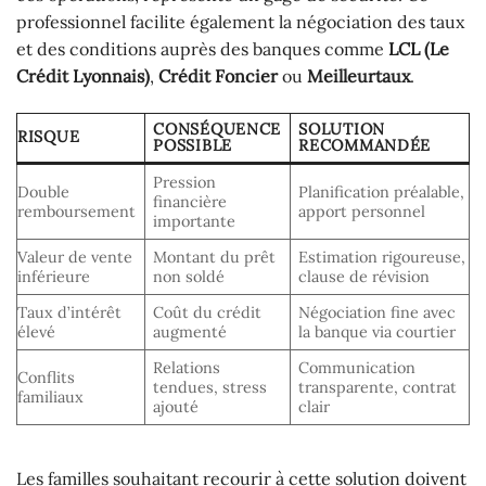
professionnel facilite également la négociation des taux
et des conditions auprès des banques comme
LCL (Le
Crédit Lyonnais)
,
Crédit Foncier
ou
Meilleurtaux
.
CONSÉQUENCE
SOLUTION
RISQUE
POSSIBLE
RECOMMANDÉE
Pression
Double
Planification préalable,
financière
remboursement
apport personnel
importante
Valeur de vente
Montant du prêt
Estimation rigoureuse,
inférieure
non soldé
clause de révision
Taux d’intérêt
Coût du crédit
Négociation fine avec
élevé
augmenté
la banque via courtier
Relations
Communication
Conflits
tendues, stress
transparente, contrat
familiaux
ajouté
clair
Les familles souhaitant recourir à cette solution doivent