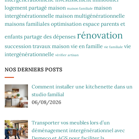
logement partagé
maison
maison
maison familiale
intergénérationnelle
maison multigénérationnelle
maisons familiales
optimisation espace
parents et
rénovation
enfants
partage des dépenses
succession
travaux maison
vie en famille
vie
vie familiale
intergénérationnelle
vérifier artisan
NOS DERNIERS POSTS
Comment installer une kitchenette dans un
studio familial
06/08/2026
Transporter vos meubles lors d’un
déménagement intergénérationnel avec
Demeco et AGS pour faciliter la