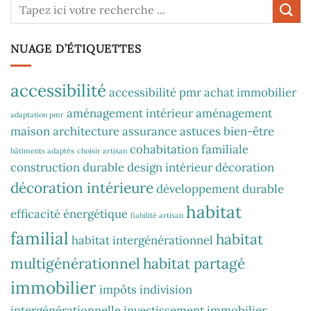
NUAGE D’ÉTIQUETTES
accessibilité
accessibilité pmr
achat immobilier
aménagement intérieur
aménagement
adaptation pmr
maison
architecture
assurance
astuces
bien-être
cohabitation familiale
bâtiments adaptés
choisir artisan
construction durable
design intérieur
décoration
décoration intérieure
développement durable
habitat
efficacité énergétique
fiabilité artisan
familial
habitat
habitat intergénérationnel
multigénérationnel
habitat partagé
immobilier
impôts
indivision
intergénérationnelle
investissement immobilier