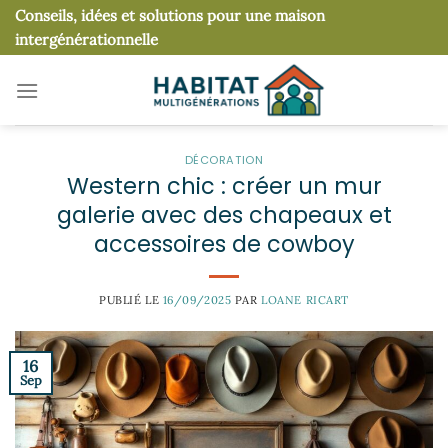
Passer
Conseils, idées et solutions pour une maison
au
intergénérationnelle
contenu
DÉCORATION
Western chic : créer un mur
galerie avec des chapeaux et
accessoires de cowboy
PUBLIÉ LE
16/09/2025
PAR
LOANE RICART
16
Sep