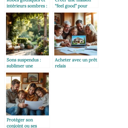
intérieurs sombres :
“feel good” pour
comment créer un
toutes les
dressing digne d’un
générations
manoir victorien
Sons suspendus :
Acheter avec un prêt
sublimer une
relais
véranda ou un patio
intergénérationnel
avec un carillon à
vent
Protéger son
conjoint ou ses