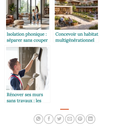
Isolation phonique :
Concevoir un habitat
séparer sans couper
multigénérationnel
le lien familial
avec appartements
séparés, espaces
communs et
accessibilité PMR
Rénover ses murs
sans travaux : les
nouvelles solutions
de revêtements
muraux tendance