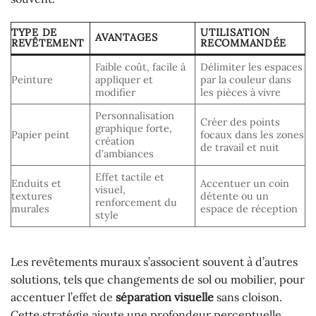
TYPE DE
UTILISATION
AVANTAGES
REVÊTEMENT
RECOMMANDÉE
Faible coût, facile à
Délimiter les espaces
Peinture
appliquer et
par la couleur dans
modifier
les pièces à vivre
Personnalisation
Créer des points
graphique forte,
Papier peint
focaux dans les zones
création
de travail et nuit
d’ambiances
Effet tactile et
Enduits et
Accentuer un coin
visuel,
textures
détente ou un
renforcement du
murales
espace de réception
style
Les revêtements muraux s’associent souvent à d’autres
solutions, tels que changements de sol ou mobilier, pour
accentuer l’effet de
séparation visuelle
sans cloison.
Cette stratégie ajoute une profondeur perceptuelle