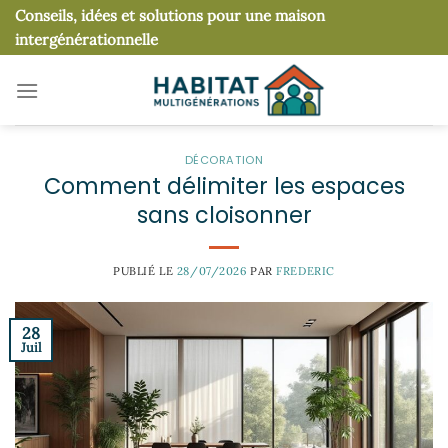
Passer
Conseils, idées et solutions pour une maison
au
intergénérationnelle
contenu
DÉCORATION
Comment délimiter les espaces
sans cloisonner
PUBLIÉ LE
28/07/2026
PAR
FREDERIC
28
Juil