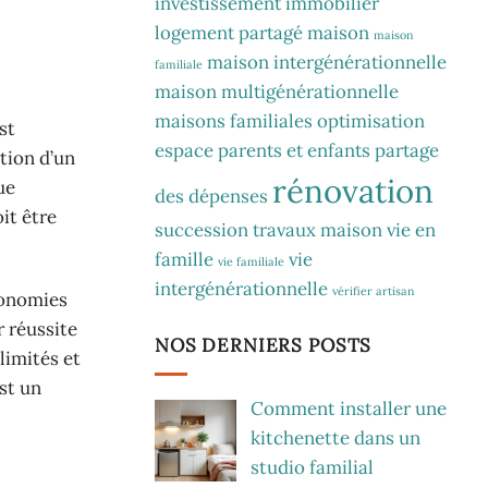
investissement immobilier
logement partagé
maison
maison
maison intergénérationnelle
familiale
maison multigénérationnelle
maisons familiales
optimisation
st
espace
parents et enfants
partage
tion d’un
rénovation
ue
des dépenses
it être
succession
travaux maison
vie en
famille
vie
vie familiale
intergénérationnelle
vérifier artisan
conomies
r réussite
NOS DERNIERS POSTS
limités et
st un
Comment installer une
kitchenette dans un
studio familial