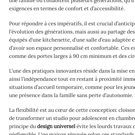
une famille où cohabitent plusieurs générations, qu’il
exigences en termes de confort et d’accessibilité.
Pour répondre à ces impératifs, il est crucial d’anticip
l’évolution des générations, mais aussi au partage d
équipés d’une kitchenette, d’une salle d’eau adapté
d’avoir son espace personnalisé et confortable. Ces es
comme des portes larges à 90 cm minimum et des circ
L’une des pratiques innovantes réside dans la mise e
ainsi l’indépendance tout en restant à proximité imm
situations d’accueil temporaire, comme pour les jeune
une présence dans la famille sans perte d’autonomie.
La flexibilité est au cœur de cette conception: clois
de transformer un studio pour adolescent en chambre 
principe du
design universel
évite les lourds travaux
négligeable. Une maison rénovée selon ces standards p