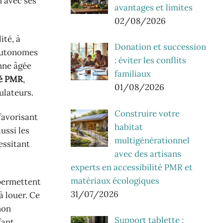
n avec ses
avantages et limites
02/08/2026
ité, à
Donation et succession
 autonomes
: éviter les conflits
nne âgée
familiaux
té PMR
,
01/08/2026
ulateurs.
Construire votre
favorisant
habitat
ussi les
multigénérationnel
essitant
avec des artisans
experts en accessibilité PMR et
matériaux écologiques
 permettent
31/07/2026
 louer. Ce
non
Support tablette :
fant