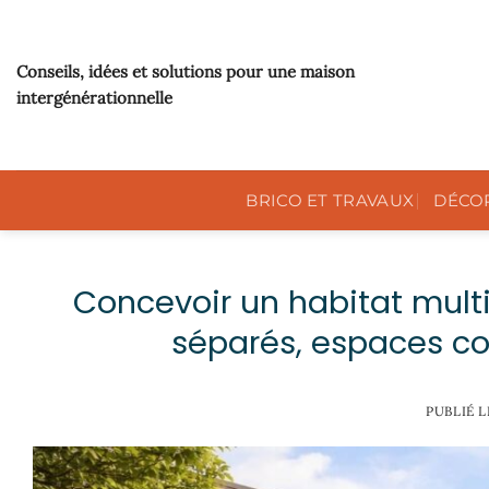
Passer
au
contenu
Conseils, idées et solutions pour une maison
intergénérationnelle
BRICO ET TRAVAUX
DÉCO
Concevoir un habitat mul
séparés, espaces c
PUBLIÉ 