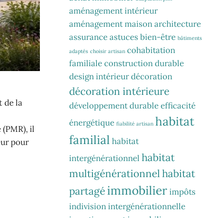
aménagement intérieur
aménagement maison
architecture
assurance
astuces
bien-être
bâtiments
cohabitation
adaptés
choisir artisan
familiale
construction durable
design intérieur
décoration
décoration intérieure
 de la
développement durable
efficacité
habitat
énergétique
fiabilité artisan
(PMR), il
familial
habitat
eur pour
habitat
intergénérationnel
multigénérationnel
habitat
immobilier
partagé
impôts
indivision
intergénérationnelle