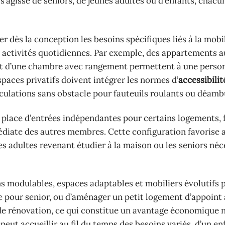
 s’agisse de seniors, de jeunes adultes ou d’enfants, chacu
er dès la conception les besoins spécifiques liés à la mobil
es activités quotidiennes. Par exemple, des appartements
e et d’une chambre avec rangement permettent à une perso
paces privatifs doivent intégrer les normes d’
accessibili
ulations sans obstacle pour fauteuils roulants ou déamb
n place d’entrées indépendantes pour certains logements, 
édiate des autres membres. Cette configuration favorise a
s adultes revenant étudier à la maison ou les seniors néc
ons modulables, espaces adaptables et mobiliers évolutifs
pour senior, ou d’aménager un petit logement d’appoint à
 de rénovation, ce qui constitue un avantage économique 
eut accueillir au fil du temps des besoins variés, d’un en