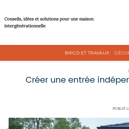
Passer
au
contenu
Conseils, idées et solutions pour une maison
intergénérationnelle
BRICO ET TRAVAUX
DÉCO
Créer une entrée indépe
PUBLIÉ 