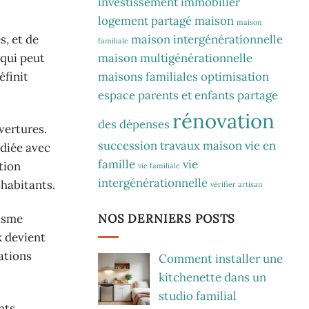
investissement immobilier
logement partagé
maison
maison
maison intergénérationnelle
, et de
familiale
maison multigénérationnelle
qui peut
maisons familiales
optimisation
éfinit
espace
parents et enfants
partage
rénovation
des dépenses
vertures.
succession
travaux maison
vie en
édiée avec
famille
vie
tion
vie familiale
intergénérationnelle
ohabitants.
vérifier artisan
nisme
NOS DERNIERS POSTS
x devient
ations
Comment installer une
kitchenette dans un
studio familial
nts