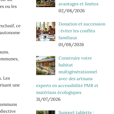
avantages et limites
es ou les
02/08/2026
Donation et succession
xclusif, ce
: éviter les conflits
ès autonome
familiaux
01/08/2026
muns.
Construire votre
 communes,
habitat
multigénérationnel
s. Les
avec des artisans
orisant une
experts en accessibilité PMR et
matériaux écologiques
31/07/2026
s communs
ollective
Support tablette :