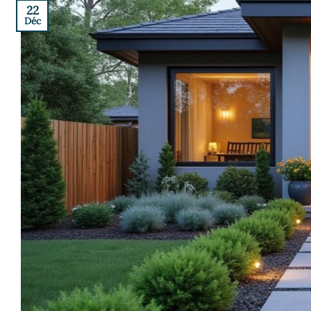
22
Déc