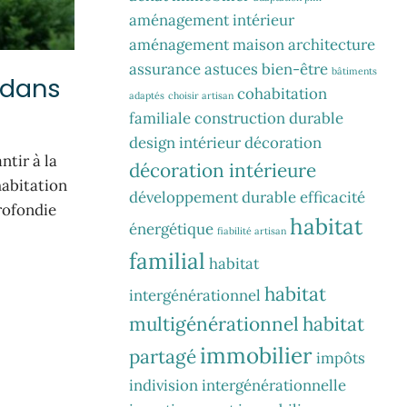
aménagement intérieur
aménagement maison
architecture
assurance
astuces
bien-être
bâtiments
 dans
cohabitation
adaptés
choisir artisan
familiale
construction durable
design intérieur
décoration
ntir à la
décoration intérieure
habitation
développement durable
efficacité
rofondie
habitat
énergétique
fiabilité artisan
familial
habitat
habitat
intergénérationnel
multigénérationnel
habitat
immobilier
partagé
impôts
indivision
intergénérationnelle