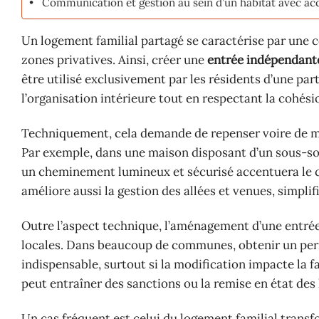
Communication et gestion au sein d’un habitat avec a
Un logement familial partagé se caractérise par une
zones privatives. Ainsi, créer une
entrée indépendant
être utilisé exclusivement par les résidents d’une pa
l’organisation intérieure tout en respectant la cohési
Techniquement, cela demande de repenser voire de mod
Par exemple, dans une maison disposant d’un sous-so
un cheminement lumineux et sécurisé accentuera le 
améliore aussi la gestion des allées et venues, simplifi
Outre l’aspect technique, l’aménagement d’une entré
locales. Dans beaucoup de communes, obtenir un perm
indispensable, surtout si la modification impacte la f
peut entraîner des sanctions ou la remise en état des 
Un cas fréquent est celui du logement familial transf