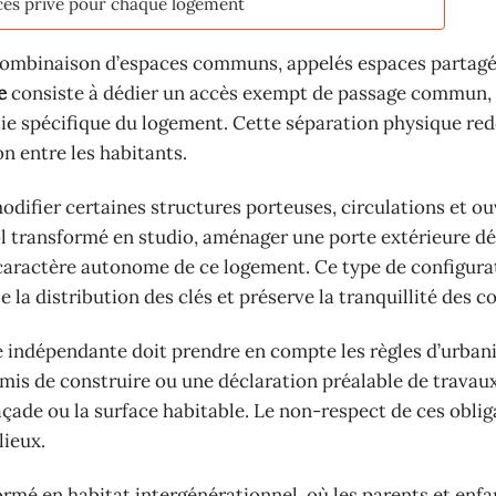
ccès privé pour chaque logement
 combinaison d’espaces communs, appelés espaces partagés
e
consiste à dédier un accès exempt de passage commun, 
rtie spécifique du logement. Cette séparation physique red
on entre les habitants.
ifier certaines structures porteuses, circulations et ou
l transformé en studio, aménager une porte extérieure d
caractère autonome de ce logement. Ce type de configura
e la distribution des clés et préserve la tranquillité des c
e indépendante doit prendre en compte les règles d’urba
is de construire ou une déclaration préalable de travau
açade ou la surface habitable. Le non-respect de ces oblig
lieux.
ormé en habitat intergénérationnel, où les parents et enfa