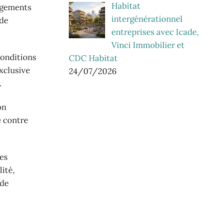
Habitat
logements
intergénérationnel
 de
entreprises avec Icade,
Vinci Immobilier et
conditions
CDC Habitat
xclusive
24/07/2026
.
on
e contre
les
ité,
 de