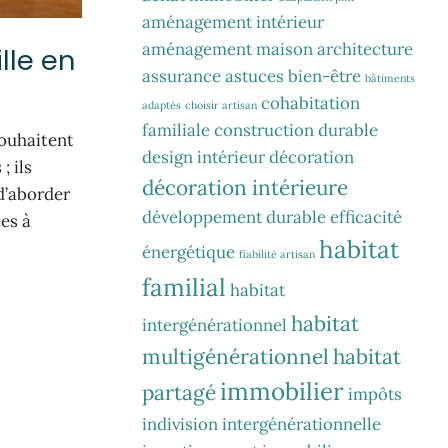
aménagement intérieur
aménagement maison
architecture
lle en
assurance
astuces
bien-être
bâtiments
cohabitation
adaptés
choisir artisan
familiale
construction durable
souhaitent
design intérieur
décoration
; ils
décoration intérieure
d’aborder
développement durable
efficacité
es à
habitat
énergétique
fiabilité artisan
familial
habitat
habitat
intergénérationnel
multigénérationnel
habitat
immobilier
partagé
impôts
indivision
intergénérationnelle