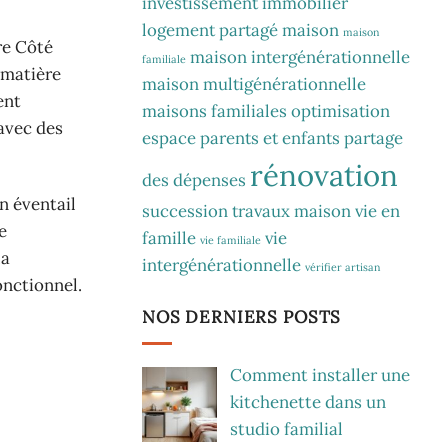
investissement immobilier
logement partagé
maison
maison
re Côté
maison intergénérationnelle
familiale
 matière
maison multigénérationnelle
ent
maisons familiales
optimisation
 avec des
espace
parents et enfants
partage
rénovation
des dépenses
un éventail
succession
travaux maison
vie en
e
famille
vie
vie familiale
la
intergénérationnelle
vérifier artisan
onctionnel.
NOS DERNIERS POSTS
Comment installer une
kitchenette dans un
studio familial