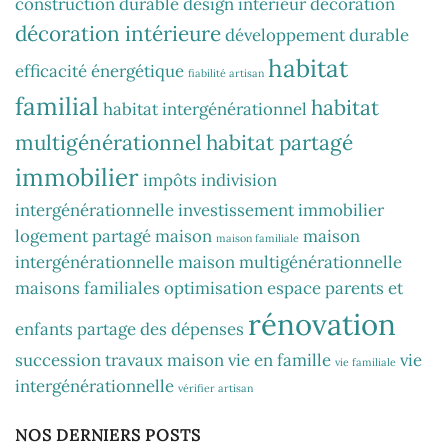
construction durable
design intérieur
décoration
décoration intérieure
développement durable
habitat
efficacité énergétique
fiabilité artisan
familial
habitat
habitat intergénérationnel
multigénérationnel
habitat partagé
immobilier
impôts
indivision
intergénérationnelle
investissement immobilier
logement partagé
maison
maison
maison familiale
intergénérationnelle
maison multigénérationnelle
maisons familiales
optimisation espace
parents et
rénovation
enfants
partage des dépenses
succession
travaux maison
vie en famille
vie
vie familiale
intergénérationnelle
vérifier artisan
NOS DERNIERS POSTS