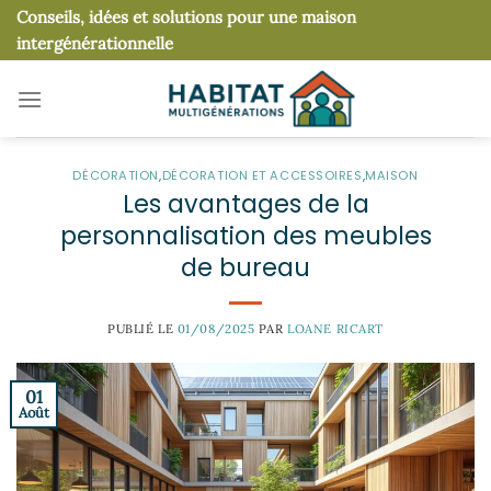
Passer
Conseils, idées et solutions pour une maison
au
intergénérationnelle
contenu
DÉCORATION
,
DÉCORATION ET ACCESSOIRES
,
MAISON
Les avantages de la
personnalisation des meubles
de bureau
PUBLIÉ LE
01/08/2025
PAR
LOANE RICART
01
Août