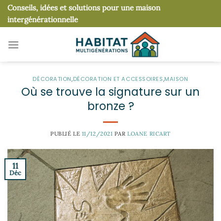
Passer
Conseils, idées et solutions pour une maison
au
intergénérationnelle
contenu
DÉCORATION
,
DÉCORATION ET ACCESSOIRES
,
MAISON
Où se trouve la signature sur un
bronze ?
PUBLIÉ LE
11/12/2021
PAR
LOANE RICART
11
Déc