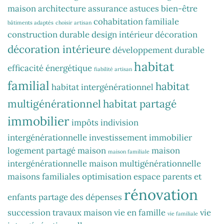
maison
architecture
assurance
astuces
bien-être
cohabitation familiale
bâtiments adaptés
choisir artisan
construction durable
design intérieur
décoration
décoration intérieure
développement durable
habitat
efficacité énergétique
fiabilité artisan
familial
habitat
habitat intergénérationnel
multigénérationnel
habitat partagé
immobilier
impôts
indivision
intergénérationnelle
investissement immobilier
logement partagé
maison
maison
maison familiale
intergénérationnelle
maison multigénérationnelle
maisons familiales
optimisation espace
parents et
rénovation
enfants
partage des dépenses
succession
travaux maison
vie en famille
vie
vie familiale