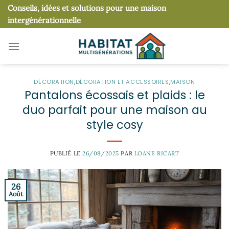
Passer
Conseils, idées et solutions pour une maison
au
intergénérationnelle
contenu
DÉCORATION
,
DÉCORATION ET ACCESSOIRES
,
MAISON
Pantalons écossais et plaids : le
duo parfait pour une maison au
style cosy
PUBLIÉ LE
26/08/2025
PAR
LOANE RICART
26
Août