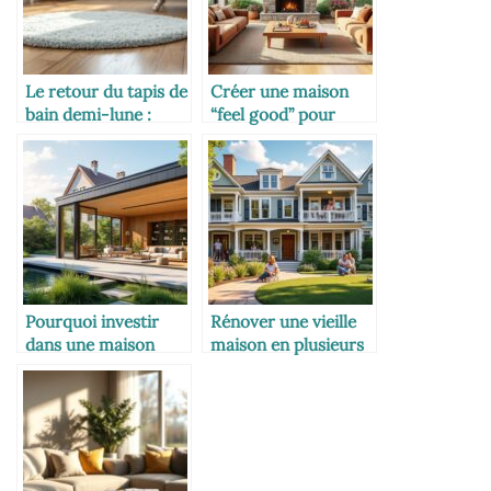
Le retour du tapis de
Créer une maison
bain demi-lune :
“feel good” pour
rétro et stylé dans la
toutes les
salle de bain
générations
Pourquoi investir
Rénover une vieille
dans une maison
maison en plusieurs
évolutive
logements