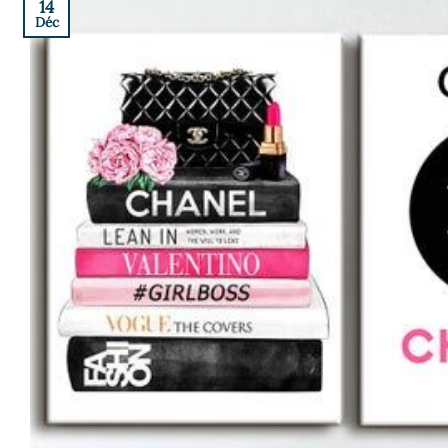
14
Déc