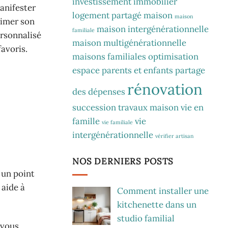
investissement immobilier
anifester
logement partagé
maison
maison
rimer son
maison intergénérationnelle
familiale
ersonnalisé
maison multigénérationnelle
favoris.
maisons familiales
optimisation
espace
parents et enfants
partage
rénovation
des dépenses
succession
travaux maison
vie en
famille
vie
vie familiale
intergénérationnelle
vérifier artisan
NOS DERNIERS POSTS
 un point
 aide à
Comment installer une
kitchenette dans un
studio familial
 vous