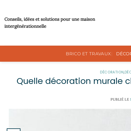
Passer
au
contenu
Conseils, idées et solutions pour une maison
intergénérationnelle
BRICO ET TRAVAUX
DÉCO
DÉCORATION
,
DÉ
Quelle décoration murale c
PUBLIÉ LE