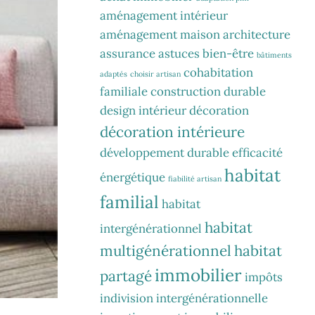
aménagement intérieur
aménagement maison
architecture
assurance
astuces
bien-être
bâtiments
cohabitation
adaptés
choisir artisan
familiale
construction durable
design intérieur
décoration
décoration intérieure
développement durable
efficacité
habitat
énergétique
fiabilité artisan
familial
habitat
habitat
intergénérationnel
multigénérationnel
habitat
immobilier
partagé
impôts
indivision
intergénérationnelle