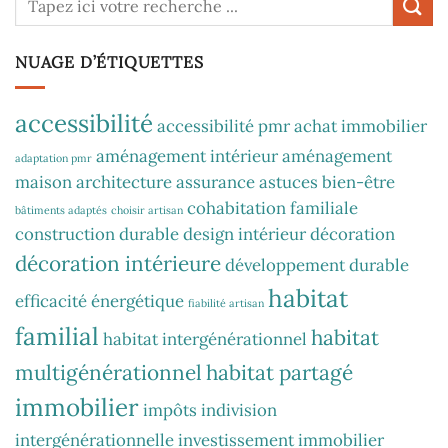
NUAGE D’ÉTIQUETTES
accessibilité
accessibilité pmr
achat immobilier
aménagement intérieur
aménagement
adaptation pmr
maison
architecture
assurance
astuces
bien-être
cohabitation familiale
bâtiments adaptés
choisir artisan
construction durable
design intérieur
décoration
décoration intérieure
développement durable
habitat
efficacité énergétique
fiabilité artisan
familial
habitat
habitat intergénérationnel
multigénérationnel
habitat partagé
immobilier
impôts
indivision
intergénérationnelle
investissement immobilier