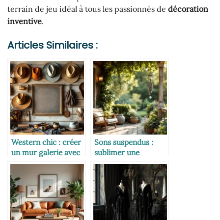
terrain de jeu idéal à tous les passionnés de
décoration
inventive
.
Articles Similaires :
Western chic : créer
Sons suspendus :
un mur galerie avec
sublimer une
des chapeaux et
véranda ou un patio
accessoires de
avec un carillon à
cowboy
vent