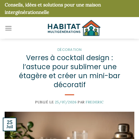
Passer
Conseils, idées et solutions pour une maison
au
intergénérationnelle
contenu
DÉCORATION
Verres à cocktail design :
l’astuce pour sublimer une
étagère et créer un mini-bar
décoratif
PUBLIÉ LE
25/07/2026
PAR
FREDERIC
25
Juil