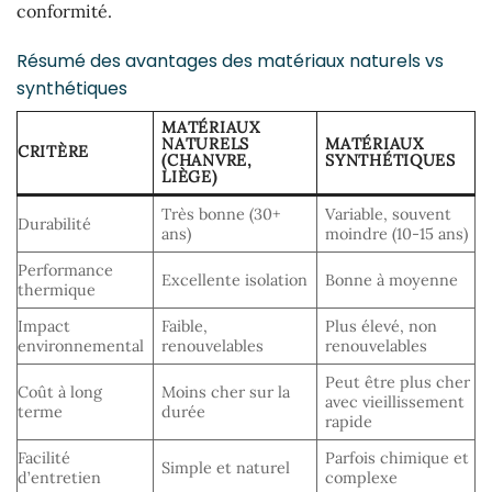
conformité.
Résumé des avantages des matériaux naturels vs
synthétiques
MATÉRIAUX
NATURELS
MATÉRIAUX
CRITÈRE
(CHANVRE,
SYNTHÉTIQUES
LIÈGE)
Très bonne (30+
Variable, souvent
Durabilité
ans)
moindre (10-15 ans)
Performance
Excellente isolation
Bonne à moyenne
thermique
Impact
Faible,
Plus élevé, non
environnemental
renouvelables
renouvelables
Peut être plus cher
Coût à long
Moins cher sur la
avec vieillissement
terme
durée
rapide
Facilité
Parfois chimique et
Simple et naturel
d’entretien
complexe