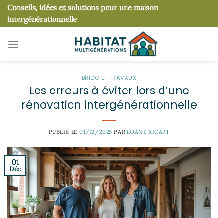
Passer
Conseils, idées et solutions pour une maison
au
intergénérationnelle
contenu
BRICO ET TRAVAUX
Les erreurs à éviter lors d’une
rénovation intergénérationnelle
PUBLIÉ LE
01/12/2025
PAR
LOANE RICART
01
Déc