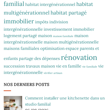
familial
habitat
habitat intergénérationnel
multigénérationnel
habitat partagé
immobilier
impôts
indivision
intergénérationnelle
investissement immobilier
logement partagé
maison
maison
maison familiale
intergénérationnelle
maison multigénérationnelle
maisons familiales
optimisation espace
parents et
rénovation
enfants
partage des dépenses
succession
travaux maison
vie en famille
vie
vie familiale
intergénérationnelle
vérifier artisan
NOS DERNIERS POSTS
Comment installer une kitchenette dans un
studio familial